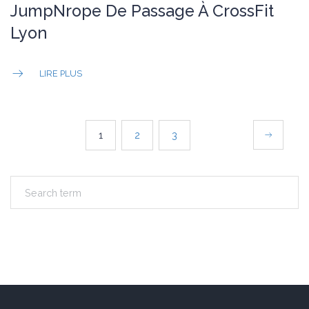
JumpNrope De Passage À CrossFit
Lyon
LIRE PLUS
PAGINATION
1
2
3
DES
PUBLICATIONS