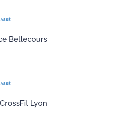
LASSÉ
ace Bellecours
LASSÉ
rossFit Lyon