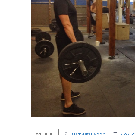
03. JUIL
MATHIEU ADDO
NON C