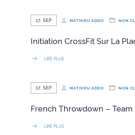
17. SEP
MATHIEU ADDO
NON C
Initiation CrossFit Sur La Pl
LIRE PLUS
17. SEP
MATHIEU ADDO
NON C
French Throwdown – Team C
LIRE PLUS