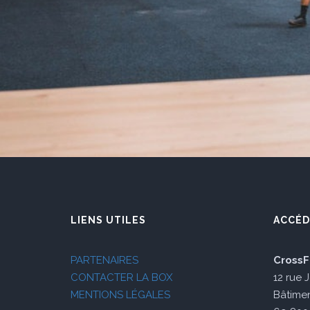
LIENS UTILES
ACCÉD
PARTENAIRES
CrossF
CONTACTER LA BOX
12 rue 
MENTIONS LÉGALES
Bâtimen