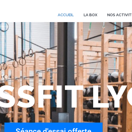
ACCUEIL
LA BOX
NOS ACTIVIT
 toi
SSFIT L
Séance d'essai offerte