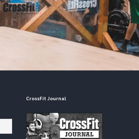
E
CrossFit Journal