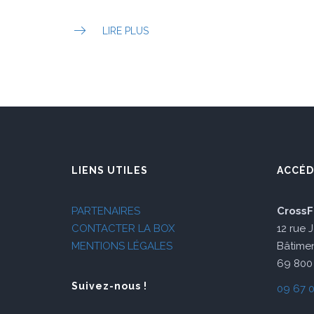
LIRE PLUS
LIENS UTILES
ACCÉD
PARTENAIRES
CrossF
CONTACTER LA BOX
12 rue 
MENTIONS LÉGALES
Bâtimen
69 800 
Suivez-nous !
09 67 0