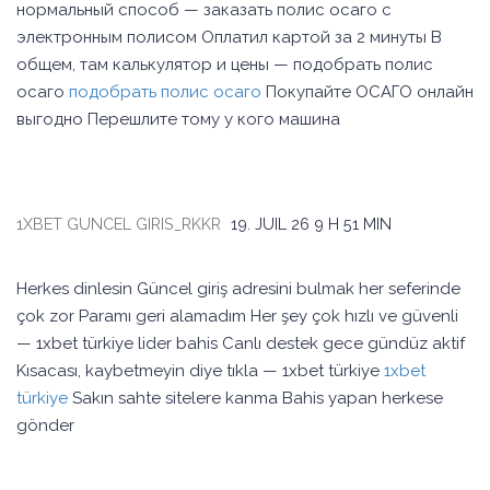
нормальный способ — заказать полис осаго с
электронным полисом Оплатил картой за 2 минуты В
общем, там калькулятор и цены — подобрать полис
осаго
подобрать полис осаго
Покупайте ОСАГО онлайн
выгодно Перешлите тому у кого машина
1XBET GUNCEL GIRIS_RKKR
19. JUIL 26
9 H 51 MIN
Herkes dinlesin Güncel giriş adresini bulmak her seferinde
çok zor Paramı geri alamadım Her şey çok hızlı ve güvenli
— 1xbet türkiye lider bahis Canlı destek gece gündüz aktif
Kısacası, kaybetmeyin diye tıkla — 1xbet türkiye
1xbet
türkiye
Sakın sahte sitelere kanma Bahis yapan herkese
gönder