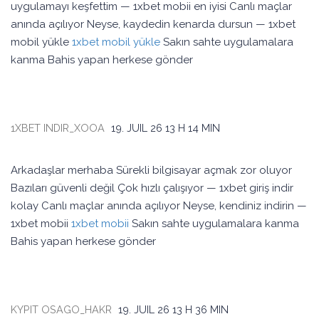
uygulamayı keşfettim — 1xbet mobii en iyisi Canlı maçlar
anında açılıyor Neyse, kaydedin kenarda dursun — 1xbet
mobil yükle
1xbet mobil yükle
Sakın sahte uygulamalara
kanma Bahis yapan herkese gönder
1XBET INDIR_XOOA
19. JUIL 26
13 H 14 MIN
Arkadaşlar merhaba Sürekli bilgisayar açmak zor oluyor
Bazıları güvenli değil Çok hızlı çalışıyor — 1xbet giriş indir
kolay Canlı maçlar anında açılıyor Neyse, kendiniz indirin —
1xbet mobii
1xbet mobii
Sakın sahte uygulamalara kanma
Bahis yapan herkese gönder
KYPIT OSAGO_HAKR
19. JUIL 26
13 H 36 MIN