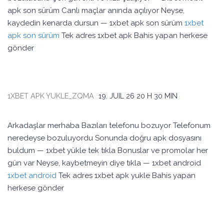
apk son sürüm Canlı maçlar anında açılıyor Neyse,
kaydedin kenarda dursun — 1xbet apk son sürüm
1xbet
apk son sürüm
Tek adres 1xbet apk Bahis yapan herkese
gönder
1XBET APK YUKLE_ZQMA
19. JUIL 26
20 H 30 MIN
Arkadaşlar merhaba Bazıları telefonu bozuyor Telefonum
neredeyse bozuluyordu Sonunda doğru apk dosyasını
buldum — 1xbet yükle tek tıkla Bonuslar ve promolar her
gün var Neyse, kaybetmeyin diye tıkla — 1xbet android
1xbet android
Tek adres 1xbet apk yukle Bahis yapan
herkese gönder