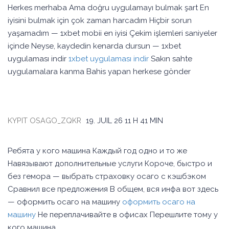
Herkes merhaba Ama doğru uygulamayı bulmak şart En
iyisini bulmak için çok zaman harcadım Hiçbir sorun
yaşamadım — 1xbet mobii en iyisi Çekim işlemleri saniyeler
içinde Neyse, kaydedin kenarda dursun — 1xbet
uygulaması indir
1xbet uygulaması indir
Sakın sahte
uygulamalara kanma Bahis yapan herkese gönder
KYPIT OSAGO_ZQKR
19. JUIL 26
11 H 41 MIN
Ребята у кого машина Каждый год одно и то же
Навязывают дополнительные услуги Короче, быстро и
без гемора — выбрать страховку осаго с кэшбэком
Сравнил все предложения В общем, вся инфа вот здесь
— оформить осаго на машину
оформить осаго на
машину
Не переплачивайте в офисах Перешлите тому у
кого машина