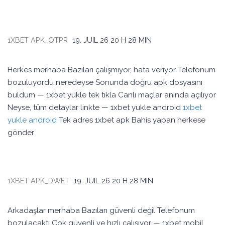
1XBET APK_QTPR
19. JUIL 26
20 H 28 MIN
Herkes merhaba Bazıları çalışmıyor, hata veriyor Telefonum
bozuluyordu neredeyse Sonunda doğru apk dosyasını
buldum — 1xbet yükle tek tıkla Canlı maçlar anında açılıyor
Neyse, tüm detaylar linkte — 1xbet yukle android
1xbet
yukle android
Tek adres 1xbet apk Bahis yapan herkese
gönder
1XBET APK_DWET
19. JUIL 26
20 H 28 MIN
Arkadaşlar merhaba Bazıları güvenli değil Telefonum
bozulacaktı Çok güvenli ve hızlı çalışıyor — 1xbet mobil