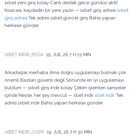
1xbet yeni giriş kolay Canlı destek gece gündüz aktif
Kısacası, kaydedin bir yere yazın — 1xbet giriş adresi
1xbet
giriş adresi
Tek adres 1xbet güncel giriş Bahis yapan
herkese gönder
1XBET INDIR_PEOA
19. JUIL 26
7 H 22 MIN
Arkadaşlar merhaba Ama doğru uygulamayı bulmak çok
önemli Bazıları güvenli değil Sonunda en iyi uygulamayı
buldum — 1xbet giriş indir kolay Çekim işlemleri saniyeler
içinde Neyse, her şey mevcut — xbet indir
xbet indir
Tek
adres 1xbet indir Bahis yapan herkese gönder
1XBET INDIR_OGPR
19. JUIL 26
7 H 30 MIN