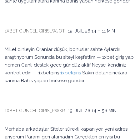
sahte uygulamalara kanma Bahis yapan herkese gönder
1XBET GUNCEL GIRIS_WJOT
19. JUIL 26
14 H 11 MIN
Millet dinleyin Oranlar düşük, bonuslar sahte Aylardır
araştırıyorum Sonunda bu siteyi keşfettim — 1xbet giriş yap
hemen Canlı destek gece gündüz aktif Neyse, kendiniz
kontrol edin — 1xbetgiriş
1xbetgiriş
Sakın dolandırıcılara
kanma Bahis yapan herkese gönder
1XBET GUNCEL GIRIS_PWKR
19. JUIL 26
14 H 56 MIN
Merhaba arkadaşlar Siteler sürekli kapanıyor, yeni adres
arıyorum Paramı geri alamadım Gerçekten en iyisi bu —