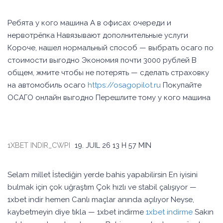
Ребята у кого машина А в офисах очереди и
нервотрёпка Навязывают дополнительные услуги
Короче, нашел нормальный способ — выбрать осаго по
стоимости выгодно Экономия почти 3000 рублей В
общем, жмите чтобы не потерять — сделать страховку
на автомобиль осаго
https://osagopilot.ru
Покупайте
ОСАГО онлайн выгодно Перешлите тому у кого машина
1XBET INDIR_CWPI
19. JUIL 26
13 H 57 MIN
Selam millet İstediğin yerde bahis yapabilirsin En iyisini
bulmak için çok uğraştım Çok hızlı ve stabil çalışıyor —
1xbet indir hemen Canlı maçlar anında açılıyor Neyse,
kaybetmeyin diye tıkla — 1xbet indirme
1xbet indirme
Sakın