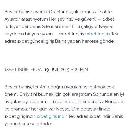
Beyler bahis severler Oranlar düşük, bonuslar sahte
Aylardır araştırıyorum Her şey hızlı ve güvenli — 1xbet
türkiye lider bahis Site inanılmaz hızlı çalışıyor Neyse,
kaydedin bir yere yazın — 1xbet tr giriş
1xbet tr giriş
Tek
adres 1xbet güncel giriş Bahis yapan herkese gönder
1XBET INDIR_EFOA
19. JUIL 26
9 H 21 MIN
Beyler bahisçiler Ama doğru uygulamayı bulmak çok
önemli En iyisini bulmak için çok araştırdım Sonunda en iyi
uygulamayı buldum — 1xbet mobil indir ücretsiz Bonuslar
ve promolar her gün var Neyse, tüm detaylar linkte —
1xbet giriş indir
1xbet giriş indir
Tek adres 1xbet indir Bahis
yapan herkese gönder