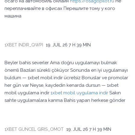
осаго на автомобиль онлайн
https://osagopilot.ru
Не
переплачивайте в офисах Перешлите тому у кого
машина
1XBET INDIR_QWPI
19. JUIL 26
7 H 39 MIN
Beyler bahis severler Ama doğru uygulamayı bulmak
önemli Bazıları sürekli çöküyor Sonunda en iyi uygulamayı
buldum — 1xbet mobil indir ücretsiz Bonuslar ve promolar
her gün var Neyse, kaydedin kenarda dursun — 1xbet
mobil uygulama indir
1xbet mobil uygulama indir
Sakın
sahte uygulamalara kanma Bahis yapan herkese gönder
1XBET GUNCEL GIRIS_OMOT
19. JUIL 26
7 H 39 MIN