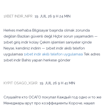
1XBET INDIR_NIPR
19. JUIL 26
9 H 24 MIN
Herkes merhaba Bilgisayar başında olmak zorunda
değilsin Bazıları güvenli değil Hiçbir sorun yaşamadım —
1xbet giriş indir kolay Çekim işlemleri saniyeler içinde
Neyse, kendiniz indirin — 1xbet indir akıllı telefon
uygulaması
1xbet indir akıllı telefon uygulaması
Tek adres
1xbet indir Bahis yapan herkese gönder
KYPIT OSAGO_XGKR
19. JUIL 26
9 H 41 MIN
Слушайте кто ОСАГО покупал Каждый год одно и то же
Менеджеры врут про коэффициенты Короче, нашел