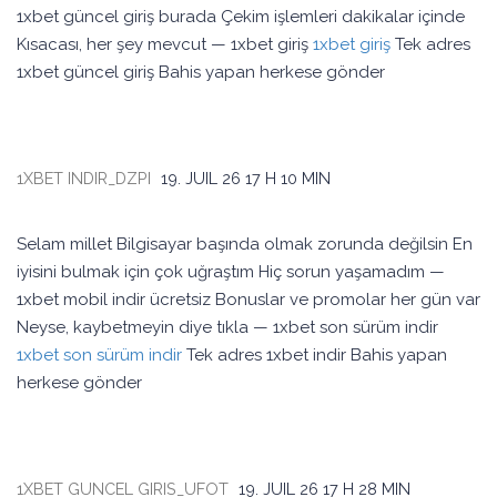
1xbet güncel giriş burada Çekim işlemleri dakikalar içinde
Kısacası, her şey mevcut — 1xbet giriş
1xbet giriş
Tek adres
1xbet güncel giriş Bahis yapan herkese gönder
1XBET INDIR_DZPI
19. JUIL 26
17 H 10 MIN
Selam millet Bilgisayar başında olmak zorunda değilsin En
iyisini bulmak için çok uğraştım Hiç sorun yaşamadım —
1xbet mobil indir ücretsiz Bonuslar ve promolar her gün var
Neyse, kaybetmeyin diye tıkla — 1xbet son sürüm indir
1xbet son sürüm indir
Tek adres 1xbet indir Bahis yapan
herkese gönder
1XBET GUNCEL GIRIS_UFOT
19. JUIL 26
17 H 28 MIN