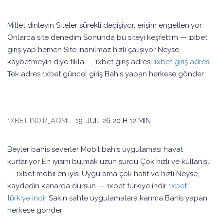
Millet dinleyin Siteler sürekli değişiyor, erişim engelleniyor
Onlarca site denedim Sonunda bu siteyi keşfettim — 1xbet
giriş yap hemen Site inanılmaz hızlı çalışıyor Neyse,
kaybetmeyin diye tıkla — 1xbet giriş adresi
1xbet giriş adresi
Tek adres 1xbet güncel giriş Bahis yapan herkese gönder
1XBET INDIR_AQML
19. JUIL 26
20 H 12 MIN
Beyler bahis severler Mobil bahis uygulaması hayat
kurtarıyor En iyisini bulmak uzun sürdü Çok hızlı ve kullanışlı
— 1xbet mobii en iyisi Uygulama çok hafif ve hızlı Neyse,
kaydedin kenarda dursun — 1xbet türkiye indir
1xbet
türkiye indir
Sakın sahte uygulamalara kanma Bahis yapan
herkese gönder