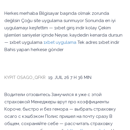
Herkes merhaba Bilgisayar başında olmak zorunda
değilsin Çoğu site uygulama sunmuyor Sonunda en iyi
uygulamayı keşfettim — 1xbet giriş indir kolay Çekim
işlemleri saniyeler içinde Neyse, kaydedin kenarda dursun
— 1xbet uygulama
1xbet uygulama
Tek adres 1xbet indir
Bahis yapan herkese gönder
KYPIT OSAGO_QFKR
19. JUIL 26
7 H 36 MIN
Водители отзовитесь Замучился я уже с этой
страховкой Менеджеры врут про коэффициенты
Короче, быстро и без гемора — выбрать страховку
осаго с кэшбэком Полис пришел на почту сразу В
общем, сохраняйте себе — рассчитать страховку