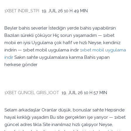
1XBET INDIR_STPI
19. JUIL 26
10 H 49 MIN
Beyler bahis severler İstediğin yerde bahis yapabilirsin
Bazıları sürekli çöküyor Hiç sorun yaşamadım — 1xbet
mobii en iyisi Uygulama çok hafif ve hızlı Neyse, kendiniz
indirin — 1xbet mobil uygulama indir
1xbet mobil uygulama
indir
Sakın sahte uygulamalara kanma Bahis yapan
herkese gönder
1XBET GUNCEL GIRIS_IOOT
19. JUIL 26
10 H 57 MIN
Selam arkadaşlar Oranlar düşük, bonuslar sahte Hepsinde
hayal kırıklığı yaşadım Bu site gerçekten işe yarıyor — 1xbet
güncel adres tıkla Site inanılmaz hızlı çalışıyor Neyse,