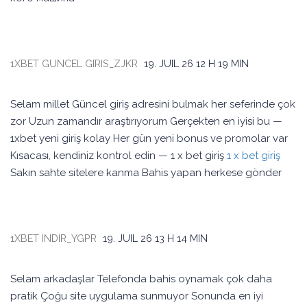
1XBET GUNCEL GIRIS_ZJKR
19. JUIL 26
12 H 19 MIN
Selam millet Güncel giriş adresini bulmak her seferinde çok
zor Uzun zamandır araştırıyorum Gerçekten en iyisi bu —
1xbet yeni giriş kolay Her gün yeni bonus ve promolar var
Kısacası, kendiniz kontrol edin — 1 x bet giriş
1 x bet giriş
Sakın sahte sitelere kanma Bahis yapan herkese gönder
1XBET INDIR_YGPR
19. JUIL 26
13 H 14 MIN
Selam arkadaşlar Telefonda bahis oynamak çok daha
pratik Çoğu site uygulama sunmuyor Sonunda en iyi