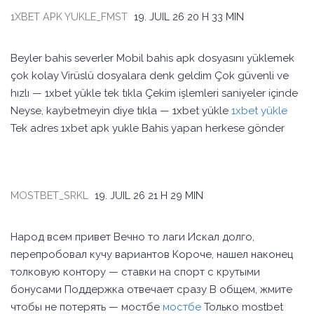
1XBET APK YUKLE_FMST
19. JUIL 26
20 H 33 MIN
Beyler bahis severler Mobil bahis apk dosyasını yüklemek
çok kolay Virüslü dosyalara denk geldim Çok güvenli ve
hızlı — 1xbet yükle tek tıkla Çekim işlemleri saniyeler içinde
Neyse, kaybetmeyin diye tıkla — 1xbet yükle
1xbet yükle
Tek adres 1xbet apk yukle Bahis yapan herkese gönder
MOSTBET_SRKL
19. JUIL 26
21 H 29 MIN
Народ всем привет Вечно то лаги Искал долго,
перепробовал кучу вариантов Короче, нашел наконец
толковую контору — ставки на спорт с крутыми
бонусами Поддержка отвечает сразу В общем, жмите
чтобы не потерять — мостбе
мостбе
Только mostbet