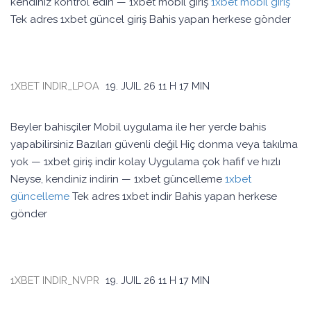
kendiniz kontrol edin — 1xbet mobil giriş
1xbet mobil giriş
Tek adres 1xbet güncel giriş Bahis yapan herkese gönder
1XBET INDIR_LPOA
19. JUIL 26
11 H 17 MIN
Beyler bahisçiler Mobil uygulama ile her yerde bahis
yapabilirsiniz Bazıları güvenli değil Hiç donma veya takılma
yok — 1xbet giriş indir kolay Uygulama çok hafif ve hızlı
Neyse, kendiniz indirin — 1xbet güncelleme
1xbet
güncelleme
Tek adres 1xbet indir Bahis yapan herkese
gönder
1XBET INDIR_NVPR
19. JUIL 26
11 H 17 MIN