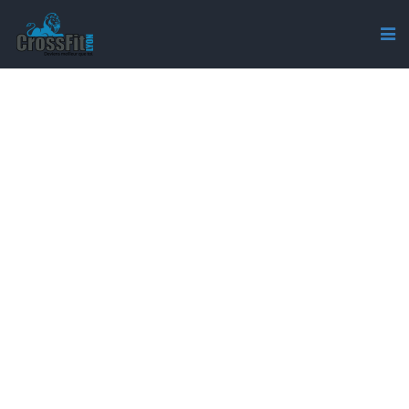
SCREENSHOT 2022-12-20
AT 17-11-24 CROSSFIT
LYON (@CROSSFITLYON) •
PHOTOS ET VIDÉOS
INSTAGRAM