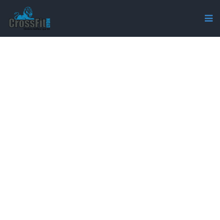
IMAGE5BFD0729B298C5