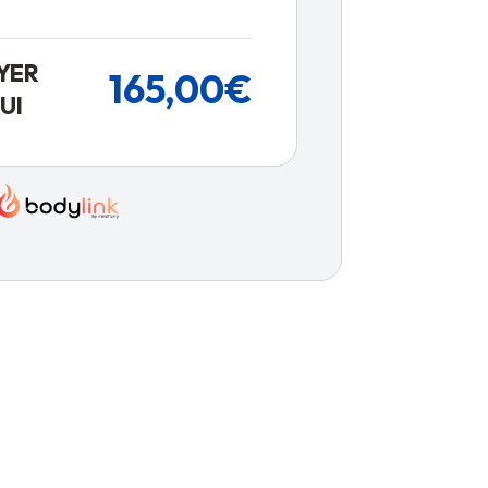
YER
165,00€
UI