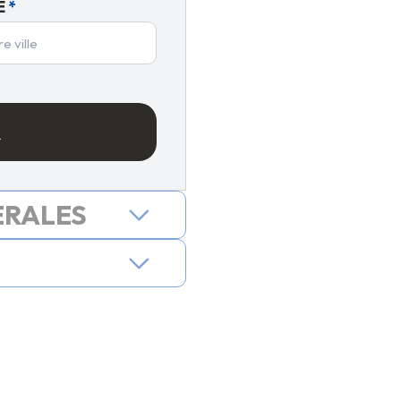
E
*
R
ÉRALES