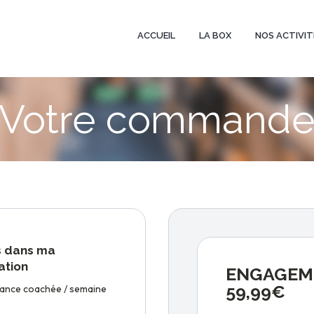
ACCUEIL
LA BOX
NOS ACTIVIT
Votre command
s dans ma
ation
ENGAGEME
59,99€
éance coachée / semaine