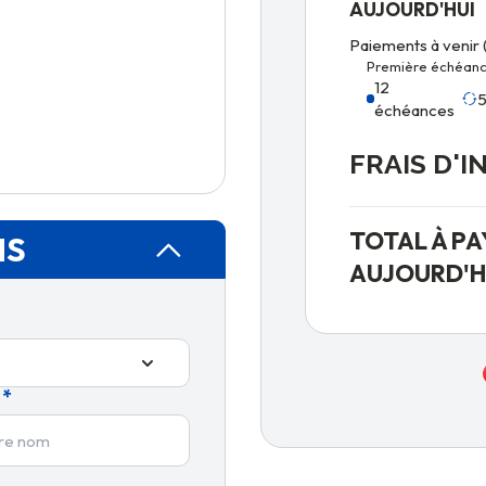
AUJOURD'HUI
Paiements à venir 
Première échéanc
12
5
échéances
FRAIS D'I
TOTAL À PA
NS
AUJOURD'H
*